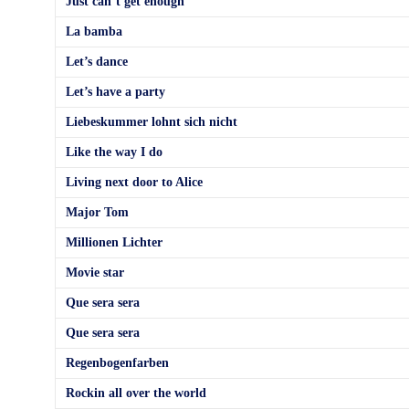
Just can’t get enough
La bamba
Let’s dance
Let’s have a party
Liebeskummer lohnt sich nicht
Like the way I do
Living next door to Alice
Major Tom
Millionen Lichter
Movie star
Que sera sera
Que sera sera
Regenbogenfarben
Rockin all over the world