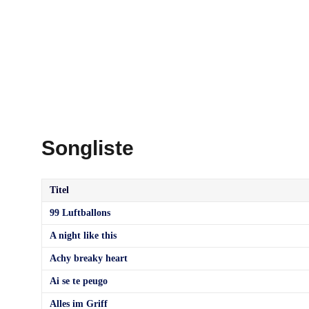
Songliste
Titel
99 Luftballons
A night like this
Achy breaky heart
Ai se te peugo
Alles im Griff