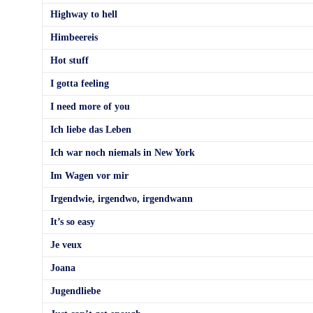
Highway to hell
Himbeereis
Hot stuff
I gotta feeling
I need more of you
Ich liebe das Leben
Ich war noch niemals in New York
Im Wagen vor mir
Irgendwie, irgendwo, irgendwann
It’s so easy
Je veux
Joana
Jugendliebe